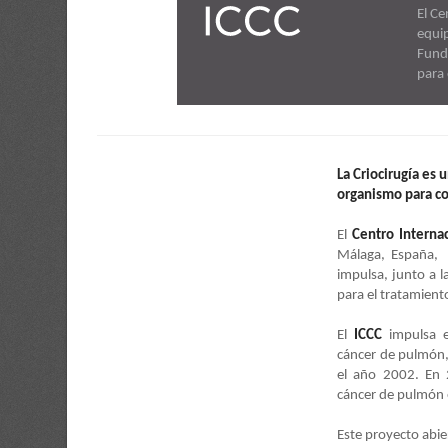
El Ce
El Ce
equip
equip
Fund
Fund
para 
para 
La Criocirugía es 
organismo para c
El
Centro Internac
Málaga, España, 
impulsa, junto a 
para el tratamiento
El
ICCC
impulsa e
cáncer de pulmón,
el año 2002. En 
cáncer de pulmón 
Este proyecto abier