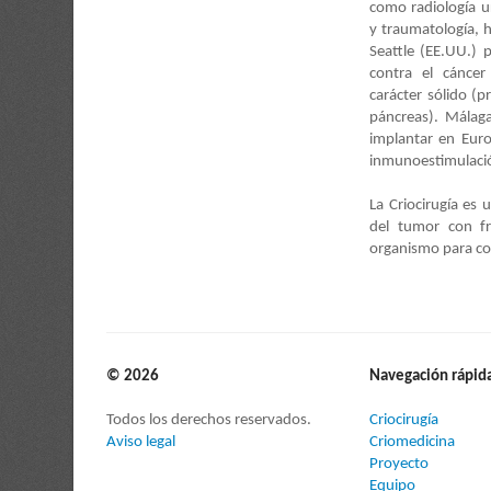
como radiología ur
y traumatología, 
Seattle (EE.UU.) 
contra el cánc
carácter sólido (
páncreas). Málag
implantar en Eur
inmunoestimulación
La Criocirugía es
del tumor con fr
organismo para co
© 2026
Navegación rápid
Todos los derechos reservados.
Criocirugía
Aviso legal
Criomedicina
Proyecto
Equipo