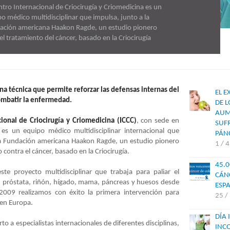
ntro Internacional de Criocirugía y Criomedicina es un
ntro Internacional de Criocirugía y Criomedicina es un
o médico multidisciplinar que impulsa, junto a la
o médico multidisciplinar que impulsa, junto a la
ación americana Haakon Ragde, un estudio pionero
ación americana Haakon Ragde, un estudio pionero
el tratamiento del cáncer, basado en la Criocirugía
el tratamiento del cáncer, basado en la Criocirugía
una técnica que permite reforzar las defensas internas del
EL E
ombatir la enfermedad.
DE L
AUM
ional de Criocirugía y Criomedicina (ICCC)
, con sede en
SUFR
es un equipo médico multidisciplinar internacional que
PÁN
la Fundación americana Haakon Ragde, un estudio pionero
1 / 
 contra el cáncer, basado en la Criocirugía.
45.
ste proyecto multidisciplinar que trabaja para paliar el
CÁN
 próstata, riñón, hígado, mama, páncreas y huesos desde
ESP
2009 realizamos con éxito la primera intervención para
25 /
en Europa.
DÍA 
to a especialistas internacionales de diferentes disciplinas,
INC