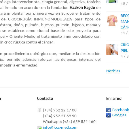
óloga intervencionista, cirugía general, digestiva, torácica
18 /
ha firmado un acuerdo con la fundación
Haakon Ragde
de
para implantar por primera vez en Europa el tratamiento
REC
er de CRIOCIRUGÍA INMUNOMODULADA para tipos de
MAM
próstata, riñón, pulmón, huesos, pulmón, hígado, mama y
CÁN
a se establece como ciudad base de este proyecto para
11 /
opa y Oriente Medio el tratamiento imunomodulado con
 criocirúrgica contra el cáncer.
CRIO
PIEL
 un procedimiento quirúrgico que, mediante la destrucción
4 / 
ío, permite además reforzar las defensas internas del
mbatir la enfermedad.
Noticias
a
Contacto
En la red
Facebook
(+34) 952 22 17 00
Google+
(+34) 952 21 69 90
Whatsapp: (+34) 659 831 160
info@iccc-med.com